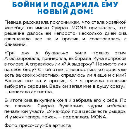
БОЙНИ И ПОДАРИЛА ЕМУ
НОВЫЙ ДОМ!
Певица рассказала поклонникам, что стала хозяйкой
жеребца по имени Сумрак. MONA призналась, что
решение далось ей непросто: несколько дней она
взвешивала все за и против и советовалась с
близкими.
«Три дня я буквально жила только этим.
Анализировала, примеряла, выбирала. Куча вопросов
в голове. А справлюсь ли я? А выдержу? Не много ли я
на себя беру? С той ответственностью, которая уже
есть за своих животных, справлюсь ли я ещё и с ним?
Взвесив все за и против, <…> я приняла решение
выбирать сердцем. Ведь он запал мне в душу сразу»
,
— написала артистка.
В итоге она выкупила коня и забрала его к себе. По
ее словам, Сумрак буквально чудом избежал
печальной участи. «У каждой принцессы есть рыцарь.
И у меня теперь тоже», — поделилась MONA.
Фото: пресс-служба артиста